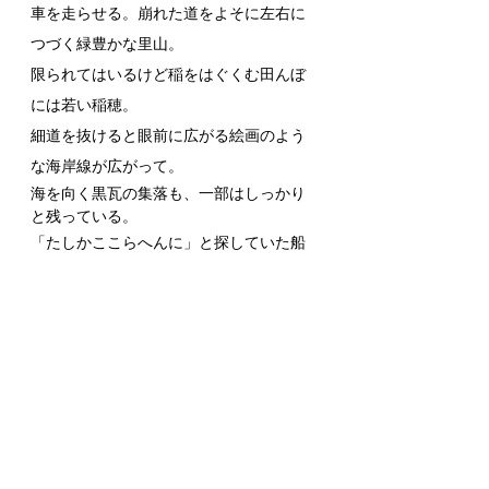
車を走らせる。崩れた道をよそに
左右に
つづく緑豊かな里山。
限られてはいるけど稲をはぐくむ田んぼ
には若い稲穂。
細道を抜けると眼前に広がる絵画のよう
な海岸線が広がって。
海を向く
黒瓦の集落も、一部はしっかり
と残っている。
「たしかここらへんに」と探していた船
小屋も偶然見つかって、古びては数は減
っていたけど、営みを続けていました。