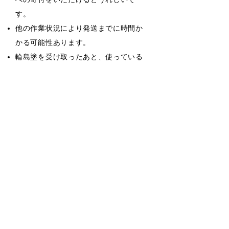
す。
他の作業状況により発送までに時間か
かる可能性あります。
輪島塗を受け取ったあと、使っている
様子を写真に撮影し送ってくださいま
すようお願いします（必須）。SNSへ
の掲載も歓迎します。
​下記の「お申し込み」ボタンから、も
しくは、
メールアドレス
へ直接ご連絡
ください。​
お申し込み