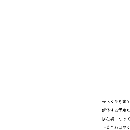
長らく空き家
解体する予定
惨な姿になっ
正直これは早