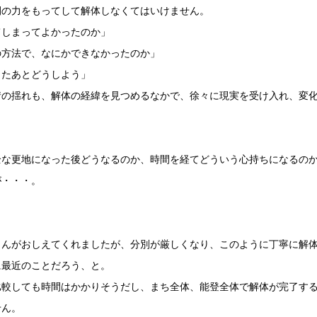
間の力をもってして解体しなくてはいけません。
てしまってよかったのか」
の方法で、なにかできなかったのか」
ったあとどうしよう」
情の揺れも、解体の経緯を見つめるなかで、徐々に現実を受け入れ、変
全な更地になった後どうなるのか、時間を経てどういう心持ちになるの
が・・・。
さんがおしえてくれましたが、分別が厳しくなり、このように丁寧に解
に最近のことだろう、と。
比較しても時間はかかりそうだし、まち全体、能登全体で解体が完了す
せん。