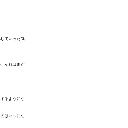
化していった気
か、それはまだ
体するようにな
るのはいつにな